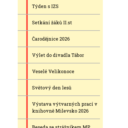
Týden s IZS
Setkání žáků II.st
Čarodějnice 2026
Výlet do divadla Tábor
Veselé Velikonoce
Světový den lesů
Výstava výtvarných prací v
knihovně Milevsko 2026
Beseda se strážníkem MP