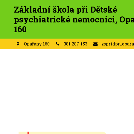
Základní škola při Dětské
psychiatrické nemocnici, Op
160
Opařany 160
381 287 153
zspridpn.opar