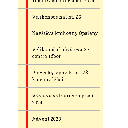
Tonda Obal na cestách 2024
Velikonoce na I.st. ZŠ
Návštěva knihovny Opařany
Velikonoční návštěva G -
centra Tábor
Plavecký výcvik I.st. ZŠ -
kmenoví žáci
Výstava výtvarných prací
2024
Advent 2023