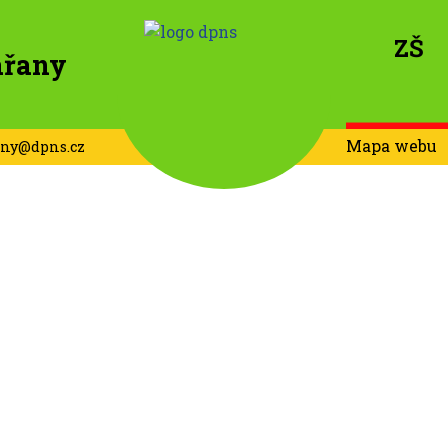
ZŠ
ařany
Mapa webu
any@dpns.cz